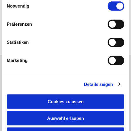
Einwilligungsauswahl
Notwendig
Hartmut Stoll
Ausschüsse und Beauftragungen:
Präferenzen
Finanzausschuss
Statistiken
Marketing
Evangelische Auferstehungskirchengemeinde
Kallestr. 4 58091 Hagen
HA-KG-Hagen-Auferstehung@kk-ekvw.de
Details zeigen
Cookies zulassen
Auswahl erlauben