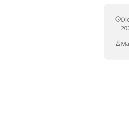
Di
202
Ma