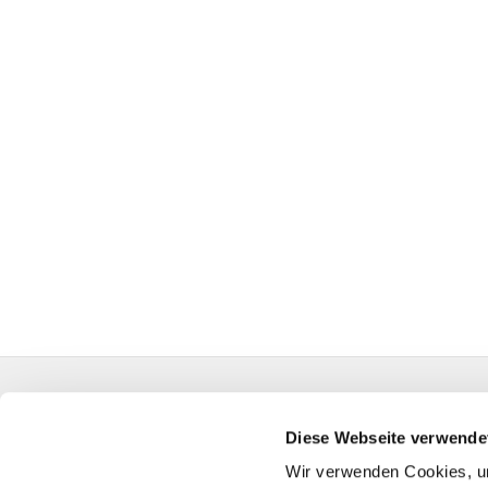
Evangelische Auferstehungskirchengemeinde Kall
HA-KG-Hagen-Auferstehung@kk-ekvw.de
Diese Webseite verwende
Wir verwenden Cookies, um