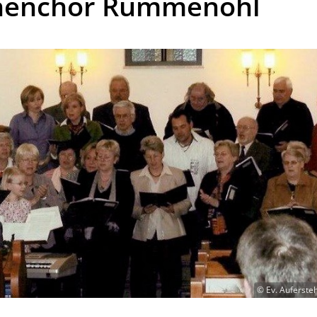
henchor Rummenohl
© Ev. Auferst