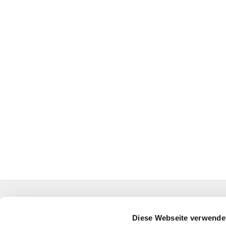
Evangelische Auferstehungskirchengemeinde Kall
HA-KG-Hagen-Auferstehung@kk-ekvw.de
Diese Webseite verwende