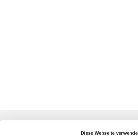
Evangelische Auferstehungskirchengemeinde Kall
HA-KG-Hagen-Auferstehung@kk-ekvw.de
Diese Webseite verwende