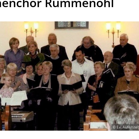
henchor Rummenohl
© Ev. Auferst