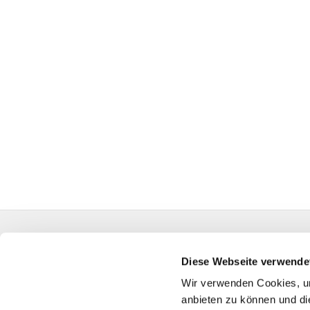
Evangelische Auferstehungskirchengemeinde Kall
HA-KG-Hagen-Auferstehung@kk-ekvw.de
Diese Webseite verwende
Wir verwenden Cookies, um
anbieten zu können und di