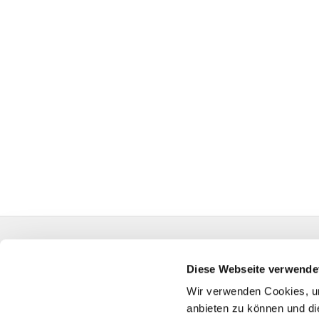
Evangelische Auferstehungskirchengemeinde Kall
HA-KG-Hagen-Auferstehung@kk-ekvw.de
Diese Webseite verwende
Wir verwenden Cookies, um
anbieten zu können und di