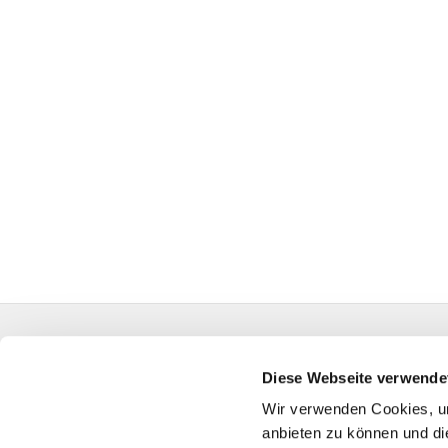
Evangelische Auferstehungskirchengemeinde Kall
HA-KG-Hagen-Auferstehung@kk-ekvw.de
Diese Webseite verwende
Wir verwenden Cookies, um
anbieten zu können und di