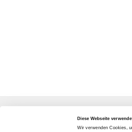
Evangelische Auferstehungskirchengemeinde Kall
HA-KG-Hagen-Auferstehung@kk-ekvw.de
Diese Webseite verwende
Wir verwenden Cookies, um