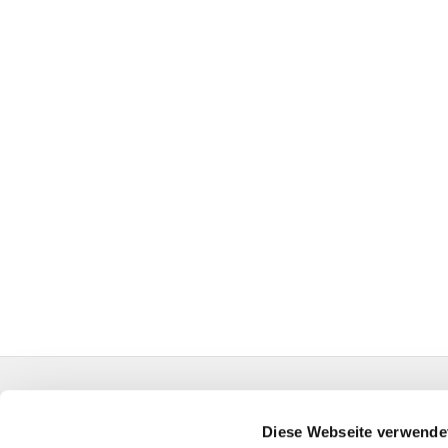
Evangelische Auferstehungskirchengemeinde Kall
HA-KG-Hagen-Auferstehung@kk-ekvw.de
Diese Webseite verwende