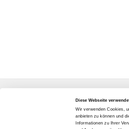
Evangelische Auferstehungskirchengemeinde Kall
HA-KG-Hagen-Auferstehung@kk-ekvw.de
Diese Webseite verwende
Wir verwenden Cookies, um
anbieten zu können und di
Informationen zu Ihrer Ve