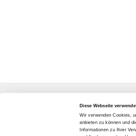
Evangelische Auferstehungskirchengemeinde Kall
HA-KG-Hagen-Auferstehung@kk-ekvw.de
Diese Webseite verwende
Wir verwenden Cookies, um
anbieten zu können und di
Informationen zu Ihrer Ve