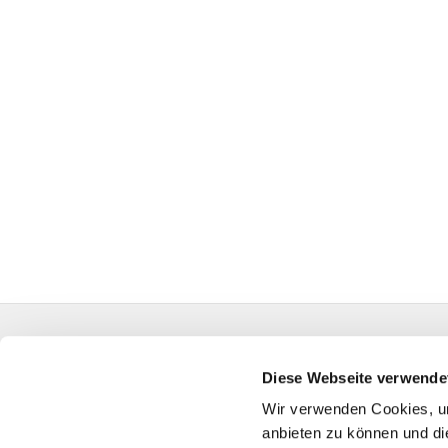
Evangelische Auferstehungskirchengemeinde Kall
HA-KG-Hagen-Auferstehung@kk-ekvw.de
Diese Webseite verwende
Wir verwenden Cookies, um
anbieten zu können und di