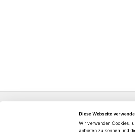
Evangelische Auferstehungskirchengemeinde Kall
HA-KG-Hagen-Auferstehung@kk-ekvw.de
Diese Webseite verwende
Wir verwenden Cookies, um
anbieten zu können und di