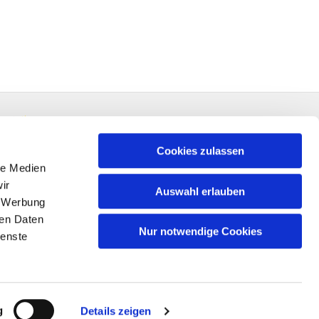
Cookies zulassen
le Medien
ir
Auswahl erlauben
, Werbung
ren Daten
Nur notwendige Cookies
ienste
n
g
Details zeigen